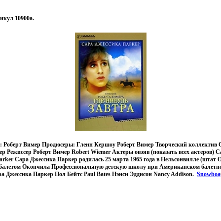
тикул 10900a.
р: Роберт Вимер Продюсеры: Гленн Кершоу Роберт Вимер Творческий коллектив 
 Режиссер Роберт Вимер Robert Wiemer Актеры овэяв (показать всех актеров) 
 Parker Сара Джессика Паркер родилась 25 марта 1965 года в Нельсонвилле (штат 
 балетом Окончила Профессиональную детскую школу при Американском балетно
ра Джессика Паркер Пол Бейтс Paul Bates Нэнси Эддисон Nancy Addison.
Snowboa