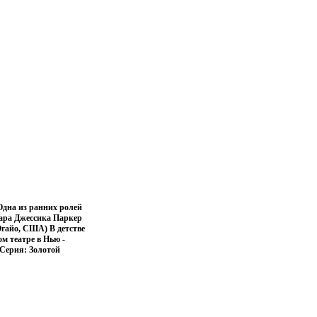
Одна из ранних ролей
Сара Джессика Паркер
Огайо, США) В детстве
м театре в Нью -
Серия: Золотой