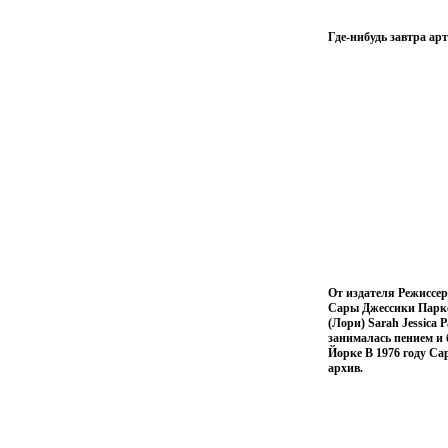
Где-нибудь завтра ар
От издателя Режиссе
Сары Джессики Паркер
(Лори) Sarah Jessica
занималась пением и
Йорке В 1976 году Са
архив.