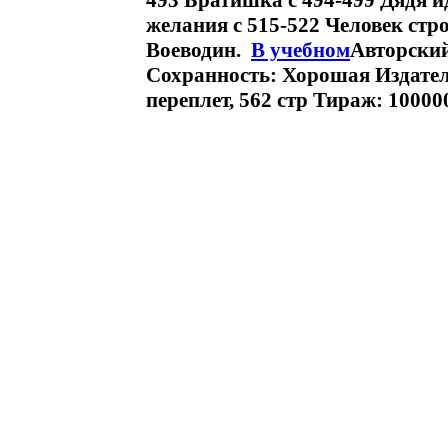
493 Братишка c 494-499 Дядя и
желания c 515-522 Человек стр
Воеводин.
В учебном
Авторский
Сохранность: Хорошая Издате
переплет, 562 стр Тираж: 10000