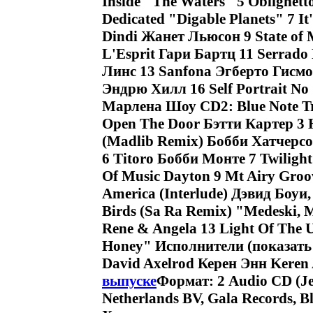
Inside "The Waters" 5 Oblighett
Dedicated "Digable Planets" 7 I
Dindi Жанет Льюсон 9 State of
L'Esprit Гари Бартц 11 Serrado
Линс 13 Sanfona Эгберто Гисмо
Эндрю Хилл 16 Self Portrait No
Марлена Шоу CD2: Blue Note Tri
Open The Door Бэтти Картер 3 
(Madlib Remix) Бобби Хатчерсон
6 Titoro Бобби Монте 7 Twilight
Of Music Dayton 9 Mt Airy Groov
America (Interlude) Дэвид Боуи
Birds (Sa Ra Remix) "Medeski, 
Rene & Angela 13 Light Of The U
Honey" Исполнители (показать 
David Axelrod Керен Энн Kere
выпуске
Формат: 2 Audio CD (J
Netherlands BV, Gala Records, 