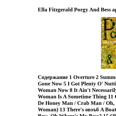
Ella Fitzgerald Porgy And Bess 
Содержание 1 Overture 2 Summe
Gone Now 5 I Got Plenty О' Nutt
Woman Now 8 It Ain't Necessari
Woman Is A Sometime Thing 11 O
De Honey Man / Crab Man / Oh, 
Woman) 13 There's овэъб A Boat