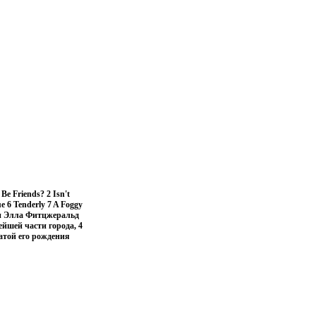
 Friends? 2 Isn't
e 6 Tenderly 7 A Foggy
ели Элла Фитцжеральд
ейшей части города, 4
датой его рождения