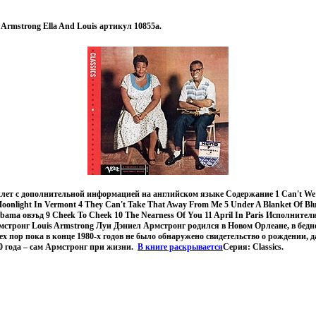
s Armstrong Ella And Louis артикул 10855a.
лет с дополнительной информацией на английском языке Содержание 1 Can't We Be
Moonlight In Vermont 4 They Can't Take That Away From Me 5 Under A Blanket Of Blu
labama овэъд 9 Cheek To Cheek 10 The Nearness Of You 11 April In Paris Исполнит
Армстронг Louis Armstrong Луи Дэниел Армстронг родился в Новом Орлеане, в бедн
тех пор пока в конце 1980-х годов не было обнаружено свидетельство о рождении, 
0 года – сам Армстронг при жизни.
В книге раскрывается
Серия: Classics.