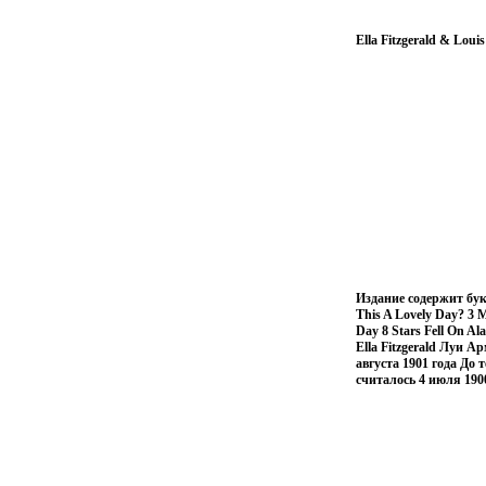
Ella Fitzgerald & Loui
Издание содержит бук
This A Lovely Day? 3 
Day 8 Stars Fell On A
Ella Fitzgerald Луи 
августа 1901 года До 
считалось 4 июля 190