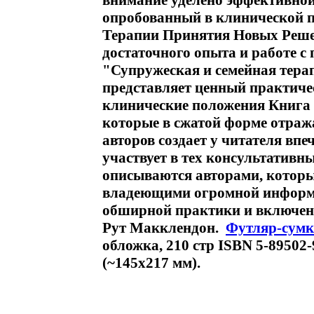
внимание уделено эффективной
опробованный в клинической п
Терапии Принятия Новых Решен
достаточного опыта и работе с
"Супружеская и семейная тера
представляет ценный практич
клинические положения Книга 
которые в сжатой форме отра
авторов создает у читателя впе
участвует в тех консультативны
описываются авторами, котор
владеющими огромной информац
обширной практики и включенн
Рут Макклендон.
Футляр-сумк
обложка, 210 стр ISBN 5-89502-
(~145х217 мм).