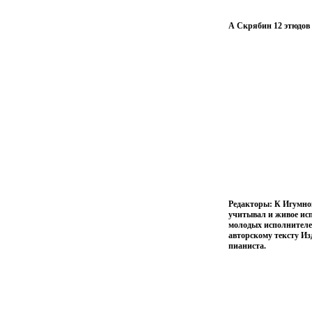
А Скрябин 12 этюдов д
Редакторы: К Игумно
учитывал и живое ис
молодых исполнителе
авторскому тексту И
пианиста.