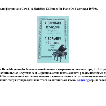
ля фортепиано Соч 8 / A Skriabin: 12 Etudes for Piano Op 8 артикул 10750a.
в Яков Мильштейн Замечательный пианист, современник композитора, К Н Игумн
полнительское искусство А Н Скрябина, овэпа и возможности работы над этими 
й Большое количество сносок говорит о внимательном и скрупулезном отношени
здание содержит параллельный текст на английском языке.
Samsung
Серия: Золот