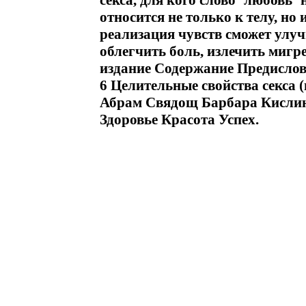
секса, для кого слово `любовь
относится не только к телу, но
реализация чувств сможет улу
облегчить боль, излечить мигре
издание Содержание Предислови
6 Целительные свойства секса (
Абрам Свядощ Барбара Кислин
Здоровье Красота Успех.