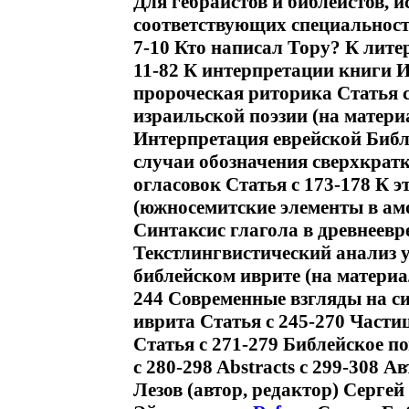
Для гебраистов и библеистов, и
соответствующих специальност
7-10 Кто написал Тору? К лит
11-82 К интерпретации книги И
пророческая риторика Статья 
израильской поэзии (на материа
Интерпретация еврейской Библ
случаи обозначения сверхкратк
огласовок Статья c 173-178 К 
(южносемитские элементы в амо
Синтаксис глагола в древнеевр
Текстлингвистический анализ 
библейском иврите (на материа
244 Современные взгляды на си
иврита Статья c 245-270 Частиц
Статья c 271-279 Библейское п
c 280-298 Abstracts c 299-308 А
Лезов (автор, редактор) Сергей