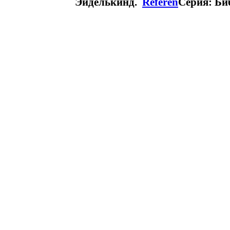
Эйделькинд.
Referen
Серия: Биб