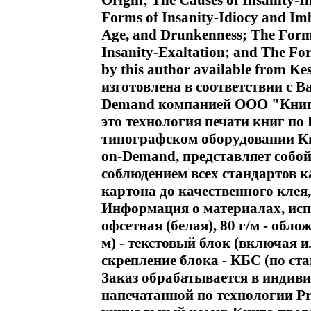
Origin; The Causes of Insanity-I
Forms of Insanity-Idiocy and Imb
Age, and Drunkenness; The Forms
Insanity-Exaltation; and The For
by this author available from Ke
изготовлена в соответствии с В
Demand компанией ООО "Книга
это технология печати книг по
типографском оборудовании Кни
on-Demand, представляет собой
соблюдением всех стандартов к
картона до качественного клея
Информация о материалах, испо
офсетная (белая), 80 г/м - обло
м) - текстовый блок (включая 
скрепление блока - КБС (по ст
Заказ обрабатывается в индив
напечатанной по технологии Pr