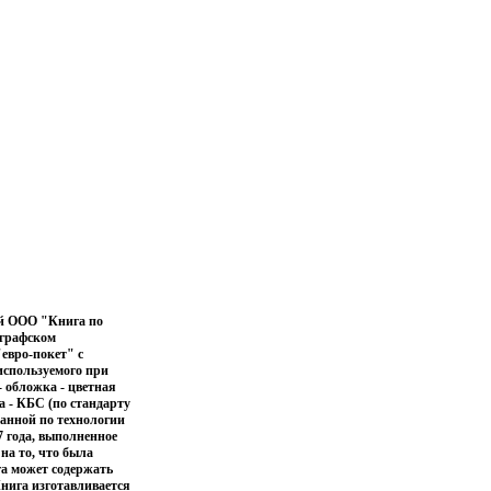
ей ООО "Книга по
ографском
евро-покет" с
 используемого при
- обложка - цветная
а - КБС (по стандарту
танной по технологии
7 года, выполненное
на то, что была
га может содержать
Книга изготавливается