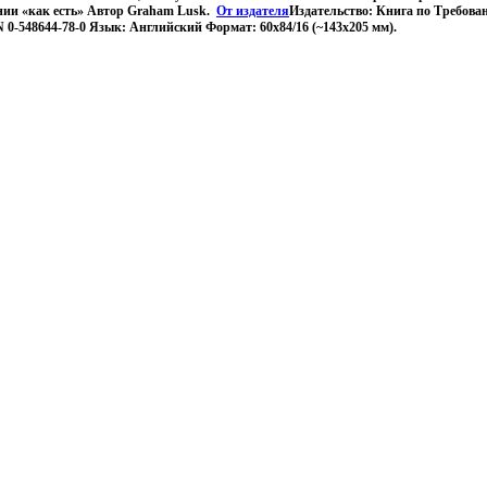
янии «как есть» Автор Graham Lusk.
От издателя
Издательство: Книга по Требова
N 0-548644-78-0 Язык: Английский Формат: 60x84/16 (~143х205 мм).