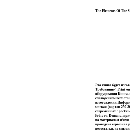
The Elements Of The S
Эта книга будет изго
Требованию" Print-on
оборудовании Книга, 
соблюдением всех ста
изготовлении Информац
мягкая (картон 250-3
современных "pocket-
Print-on-Demand, при
по материалам и/или 
проведена серьезная 
недостатки, не связа