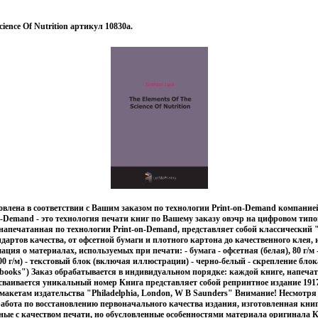
cience Of Nutrition артикул 10830a.
товлена в соответствии с Вашим заказом по технологии Print-on-Demand компани
-Demand - это технология печати книг по Вашему заказу овэчр на цифровом тип
напечатанная по технологии Print-on-Demand, представляет собой классический "
ндартов качества, от офсетной бумаги и плотного картона до качественного клея,
ия о материалах, используемых при печати: - бумага - офсетная (белая), 80 г/м 
00 г/м) - текстовый блок (включая иллюстрации) - черно-белый - скрепление блок
books") Заказ обрабатывается в индивидуальном порядке: каждой книге, напеча
сваивается уникальный номер Книга представляет собой репринтное издание 191
макетам издательства "Philadelphia, London, W B Saunders" Внимание! Несмотря 
работа по восстановлению первоначального качества издания, изготовленная кни
нные с качеством печати, но обусловленные особенностями материала оригинала 