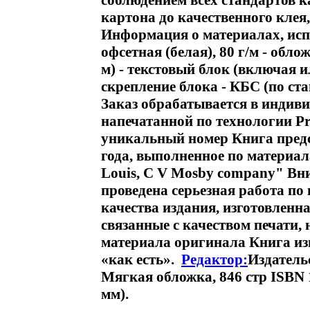
соблюдением всех стандартов к
картона до качественного клея
Информация о материалах, испо
офсетная (белая), 80 г/м - обло
м) - текстовый блок (включая 
скрепление блока - КБС (по ст
Заказ обрабатывается в индив
напечатанной по технологии Pr
уникальный номер Книга предс
года, выполненное по материал
Louis, C V Mosby company" Вни
проведена серьезная работа по
качества издания, изготовленна
связанные с качеством печати,
материала оригинала Книга изг
«как есть».
Редактор:
Издатель
Мягкая обложка, 846 стр ISBN
мм).