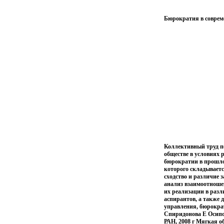
Бюрократия в соврем
Коллективный труд п
обществе в условиях 
бюрократии в прошло
которого складываетс
сходство и различие 
анализ взаимоотноше
их реализации в разл
аспирантов, а также 
управления, бюрократ
Спиридонова Е Осипо
РАН, 2008 г Мягкая об