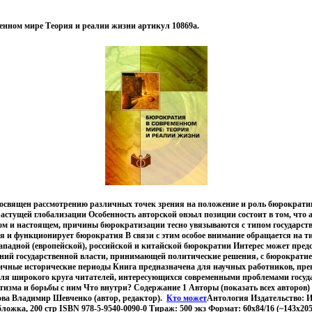
енном мире Теория и реалии жизни артикул 10869a.
освящен рассмотрению различных точек зрения на положение и роль бюрократи
растущей глобализации Особенность авторской овэыл позиции состоит в том, что 
м и настоящем, причины бюрократизации тесно увязываются с типом государств
я и функционирует бюрократия В связи с этим особое внимание обращается на т
западной (европейской), российской и китайской бюрократии Интерес может пред
ний государственной власти, принимающей политические решения, с бюрократи
ичные исторические периоды Книга предназначена для научных работников, пре
для широкого круга читателей, интересующихся современными проблемами госуд
изма и борьбы с ним Что внутри? Содержание 1 Авторы (показать всех авторов)
ва Владимир Шевченко (автор, редактор).
Кто может
Антология Издательство: 
ложка, 200 стр ISBN 978-5-9540-0090-0 Тираж: 500 экз Формат: 60x84/16 (~143х205