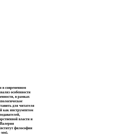
и в современном
анализ особенности
енности, в рамках
ипологическое
ставить для читателя
ей как инструментом
подавателей,
арственной власти и
 Валерия
Институт философии
 мм).