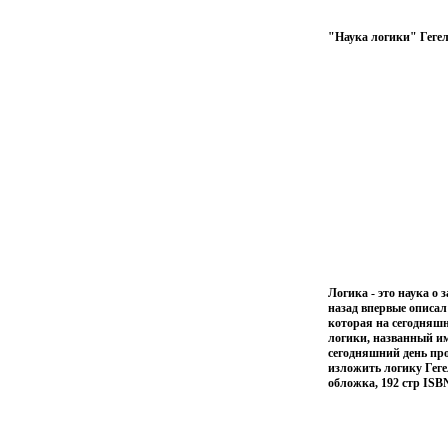
"Наука логики" Гегел
Логика - это наука о
назад впервые описал
которая на сегодняшн
логики, названный им
сегодняшний день пр
изложить логику Гег
обложка, 192 стр ISBN