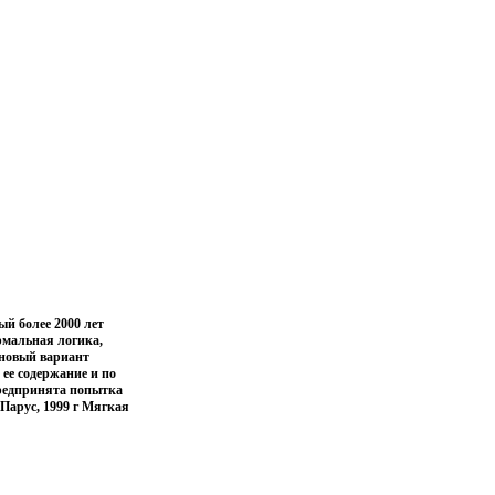
ый более 2000 лет
рмальная логика,
 новый вариант
ее содержание и по
редпринята попытка
 Парус, 1999 г Мягкая