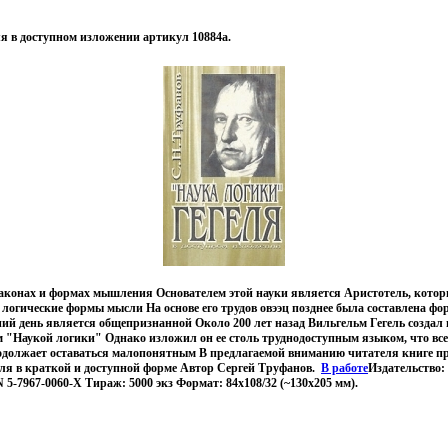
я в доступном изложении артикул 10884a.
 законах и формах мышления Основателем этой науки является Аристотель, котор
 логические формы мысли На основе его трудов овээц позднее была составлена фо
ий день является общепризнанной Около 200 лет назад Вильгельм Гегель создал
 "Наукой логики" Однако изложил он ее столь труднодоступным языком, что все 
одолжает оставаться малопонятным В предлагаемой вниманию читателя книге п
еля в краткой и доступной форме Автор Сергей Труфанов.
В работе
Издательство:
 5-7967-0060-X Тираж: 5000 экз Формат: 84x108/32 (~130х205 мм).