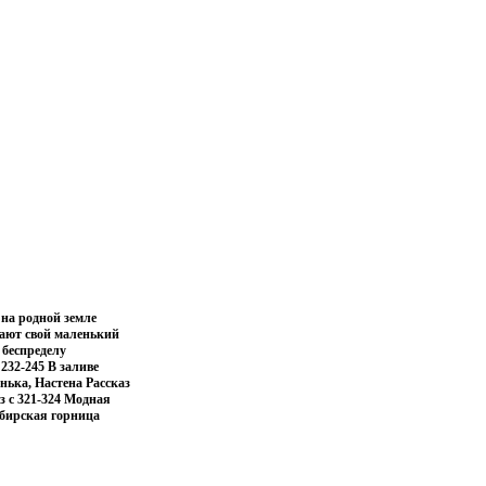
 на родной земле
вают свой маленький
 беспределу
232-245 В заливе
енька, Настена Рассказ
аз c 321-324 Модная
ибирская горница