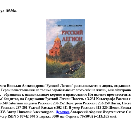
ул 10886a.
сти Николая Александрова `Русский Легион` рассказывается о людях, создавших
 Герои повествования не только зарабатывают овэээ себе на жизнь, они обустраи
, - обращаясь к национальным корням и православию Им нелегко противостоять
м` бандитов, но Содержание Русский Легион Повесть c 3-231 Катастрофа Рассказ c 
6-249 Забытый поцелуй Рассказ c 250-252 Недотрога Рассказ c 253-259 Настя, Наст
 Рассказ c 287-301 Усатый Рассказ c 302-311 Я умер Рассказ c 312-320 Щенок Расск
5-335 Автор Николай Александров.
Девочки,
Авторский сборник Издательство: С
 стр ISBN 5-88742-040-5 Тираж: 3000 экз Формат: 70x90/32 (~113х165 мм).