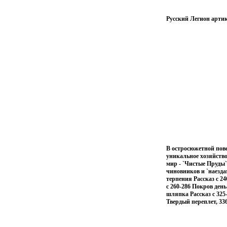
Русский Легион артик
В остросюжетной пове
уникальное хозяйство
мир - `Чистые Пруды`
чиновников и `наезда
терпения Рассказ c 24
c 260-286 Покров день
шляпка Рассказ c 32
Твердый переплет, 336