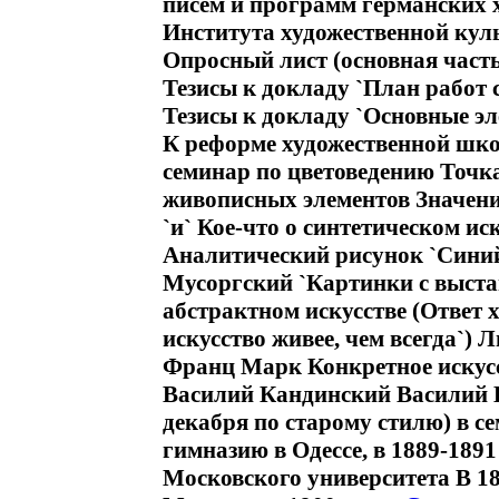
писем и программ германских 
Института художественной кул
Опросный лист (основная част
Тезисы к докладу `План работ 
Тезисы к докладу `Основные э
К реформе художественной шк
семинар по цветоведению Точка
живописных элементов Значени
`и` Кое-что о синтетическом и
Аналитический рисунок `Синий
Мусоргский `Картинки с выста
абстрактном искусстве (Ответ 
искусство живее, чем всегда`) 
Франц Марк Конкретное искус
Василий Кандинский Василий К
декабря по старому стилю) в с
гимназию в Одессе, в 1889-189
Московского университета В 18