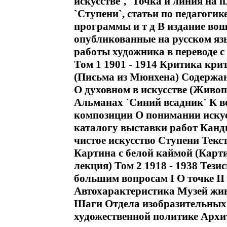
искусстве`, `Точка и линия на 
`Ступени`, статьи по педагогик
программы и т д В издание вош
опубликованные на русском язы
работы художника в переводе с
Том 1 1901 - 1914 Критика кр
(Письма из Мюнхена) Содержани
О духовном в искусстве (Живо
Альманах `Синий всадник` К в
композиции О понимании искус
каталогу выставки работ Канд
чистое искусство Ступени Тек
Картина с белой каймой (Карт
лекция) Том 2 1918 - 1938 Тез
большим вопросам I О точке II
Автохарактеристика Музей жив
Шаги Отдела изобразительных 
художественной политике Архит