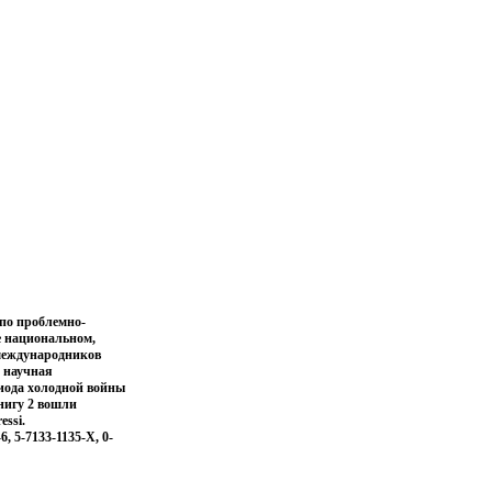
 по проблемно-
е национальном,
-международников
 научная
риода холодной войны
нигу 2 вошли
ssi.
, 5-7133-1135-X, 0-