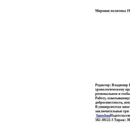
Мировая политика 194
Редактор: Владимир П
хронологическому при
региональном и глоб
Работу, охватывающу
добросовестность, не
В университетах мног
заключительные три ч
Snowboa
Издательство
582-38122-3 Тираж: 30