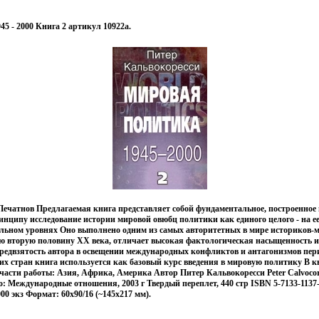
5 - 2000 Книга 2 артикул 10922a.
ечатнов Предлагаемая книга представляет собой фундаментальное, построенное
нципу исследование истории мировой овюбц политики как единого целого - на е
альном уровнях Оно выполнено одним из самых авторитетных в мире историков
ю вторую половину XX века, отличает высокая фактологическая насыщенность и
предвзятость автора в освещении международных конфликтов и антагонизмов пе
их стран книга используется как базовый курс введения в мировую политику В к
асти работы: Азия, Африка, Америка Автор Питер Кальвокоресси Peter Calvocore
: Международные отношения, 2003 г Твердый переплет, 440 стр ISBN 5-7133-1137-6
00 экз Формат: 60x90/16 (~145х217 мм).