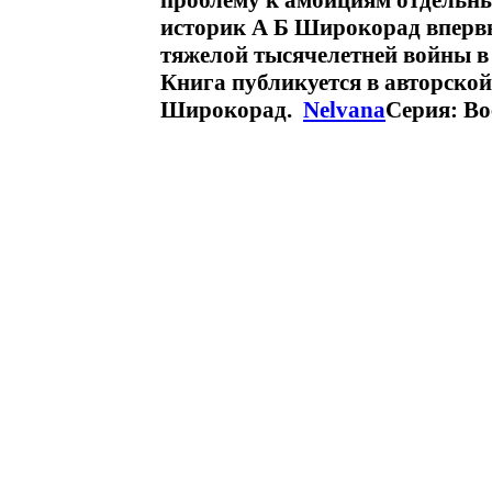
проблему к амбициям отдельны
историк А Б Широкорад впервы
тяжелой тысячелетней войны в
Книга публикуется в авторско
Широкорад.
Nelvana
Серия: Во