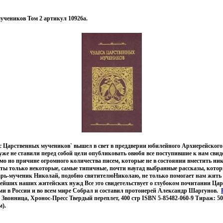
учеников Том 2 артикул 10926a.
 Царственных мучеников` вышел в свет в преддверии юбилейного Архиерейского 
 уже не ставили перед собой цели опубликовать овюбя все поступившие к нам сви
мо но причине огромного количества писем, которые не в состоянии вместить ни
ы только некоторые, самые типичные, почти наугад выбранные рассказы, которы
рь-мученик Николай, подобно святителюНиколаю, не только помогает нам жить п
лейших наших житейских нужд Все это свидетельствует о глубоком почитании Ца
и в России и во всем мире Собрал и составил протоиерей Александр Шаргунов.
 Звонница, Хронос-Пресс Твердый переплет, 400 стр ISBN 5-85482-060-9 Тираж: 5
м).