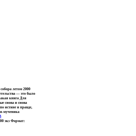
собора летом 2000
детельства — это было
какая книга Для
е снова и снова
о истине и правде,
ря-мученика
В
000 экз Формат: