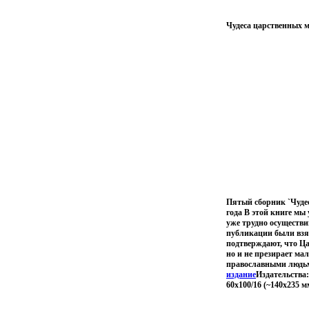
Чудеса царственных м
Пятый сборник `Чудес
года В этой книге мы
уже трудно осуществи
публикации были взят
подтверждают, что Ца
но и не презирает ма
православными людьм
издание
Издательства:
60x100/16 (~140x235 м