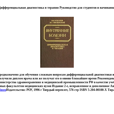
Дифференциальная диагностика и терапия Руководство для студентов и начинаю
предназначено для обучения сложным вопросам дифференциальной диагностики и
получили диплом врача или же получат его в овювн ближайшее время Рекомендо
инистерства здравоохранения и медицинской промышленности РФ в качестве уче
ных факультетов медицинских вузов Издание 2-е, исправленное и дополненное А
бном
Издательство: РОУ, 1996 г Твердый переплет, 576 стр ISBN 5-204-00100-Х Тира