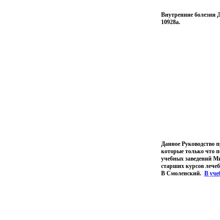
Внутренние болезни 
10928a.
Данное Руководство 
которые только что 
учебных заведений М
старших курсов лечеб
В Смоленский.
В уче