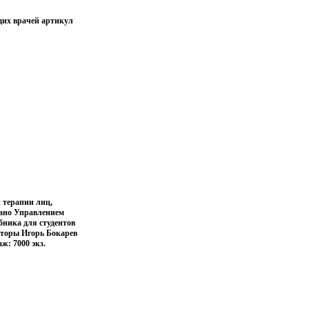
щих врачей артикул
 терапии лиц,
вано Управлением
бника для студентов
вторы Игорь Бокарев
ж: 7000 экз.