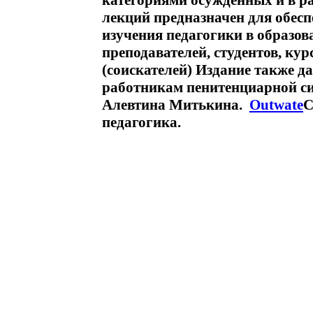
категориями осужденных и в р
лекций предназначен для обес
изучения педагогики в образов
преподавателей, студентов, ку
(соискателей) Издание также д
работникам пенитенциарной 
Алевтина Митькина.
Outwate
С
педагогика.